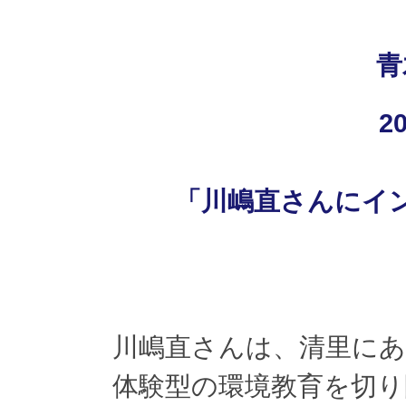
青
20
「川嶋直さんにイ
川嶋直さんは、清里にあ
体験型の環境教育を切